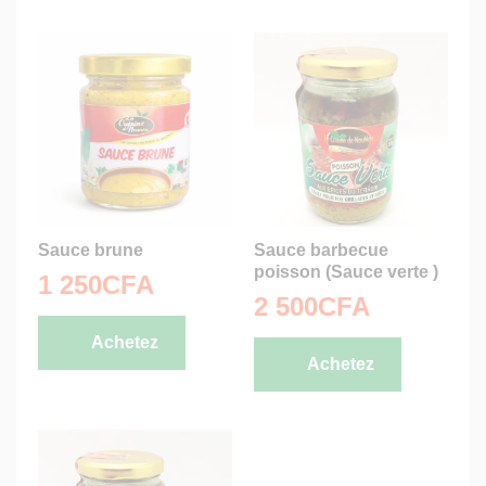
Sauce brune
Sauce barbecue
poisson (Sauce verte )
1 250
CFA
2 500
CFA
Achetez
Achetez