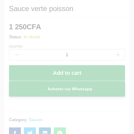
Sauce verte poisson
1 250
CFA
Status:
In stock
Quantity:
Sauce
verte
poisson
quantity
Add to cart
Acheter via Whatsapp
Category:
Sauces