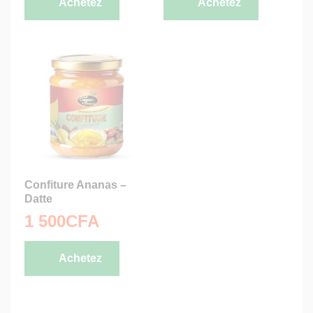
Achetez
Achetez
Confiture Ananas –
Datte
1 500
CFA
Achetez