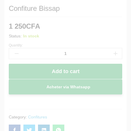
Confiture Bissap
1 250
CFA
Status:
In stock
Quantity:
Confiture
Bissap
quantity
Add to cart
Acheter via Whatsapp
Category:
Confitures